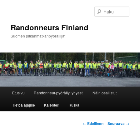
Siirry
sisältöön
Haku
Randonneurs Finland
Suomen pitkänmatkanpyöräilijät
Päävalikko
Etusivu
Randonneur-pyöräily lyhyesti
Näin osallistut
Tietoa ajajille
Kalenteri
Ruska
Artikkelien
←
Edellinen
Seuraava
→
selaus