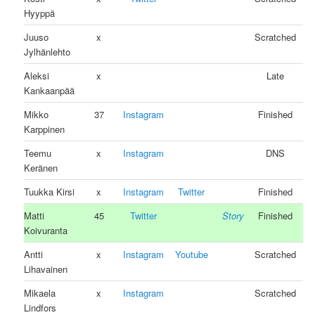
Hyyppä
Juuso
x
Scratched
Jylhänlehto
Aleksi
x
Late
Kankaanpää
Mikko
37
Instagram
Finished
Karppinen
Teemu
x
Instagram
DNS
Keränen
Tuukka Kirsi
x
Instagram
Twitter
Finished
Matti
45
Twitter
Story
Finished
Koivuranta
Antti
x
Instagram
Youtube
Scratched
Lihavainen
Mikaela
x
Instagram
Scratched
Lindfors