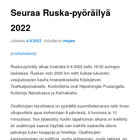
Seuraa Ruska-pyöräilyä
2022
Julkaistu
6.9.2022
, kirjoittanut
mkpaa
(
mediatiedote
)
Ruska-pyöräily alkaa Imatralta 9.9.2022 kello 19:50 auringon
laskiessa. Ruskan noin 2000 km reitti kulkee lukuisten
vesiputousten kautta Imatrankoskelta Kilpisjärven
Tsahkalputoukselle. Kontrolleina ovat Hepoköngäs Puolangalla,
Kullanoja Naruskassa ja Kalmakaltio.
Osallistujien tavoitteena on pyöräillä suunnittelemansa reitti ilman
ulkopuolista apua korkeintaan 8 päivässä, 4 tunnissa ja 10
minuutissa. Itse järjestetty huolto tapahtuman aikana on kielletty
eli osallistujat saavat käyttää vain kaikille saatavilla olevia
palveluja kuten kauppoja ja hotelleja. Osallistujien
kannustaminen on sallittua, mutta auttaminen, myös netissä, on