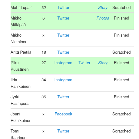
Matti Lupari
32
Twitter
Story
Scratched
Mikko
6
Twitter
Photos
Finished
Mäkipää
Mikko
x
Twitter
Finished
Nieminen
Antti Pietilä
18
Twitter
Scratched
Riku
27
Instagram
Twitter
Story
Finished
Puustinen
Iida
34
Instagram
Finished
Rahikainen
Jyrki
35
Twitter
Finished
Rasinperä
Jouni
x
Facebook
Scratched
Reinikainen
Tomi
x
Twitter
Scratched
Saarinen