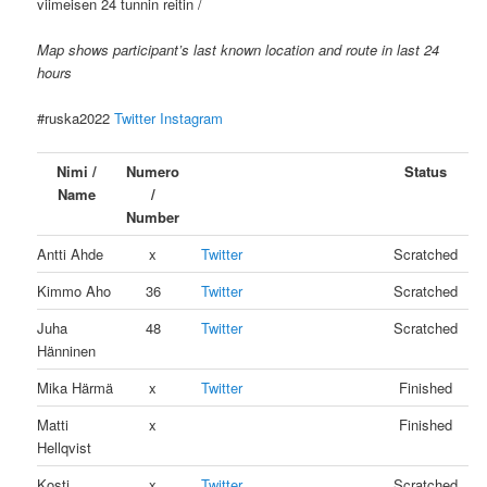
viimeisen 24 tunnin reitin /
Map shows participant’s last known location and route in last 24
hours
#ruska2022
Twitter
Instagram
Nimi /
Numero
Status
Name
/
Number
Antti Ahde
x
Twitter
Scratched
Kimmo Aho
36
Twitter
Scratched
Juha
48
Twitter
Scratched
Hänninen
Mika Härmä
x
Twitter
Finished
Matti
x
Finished
Hellqvist
Kosti
x
Twitter
Scratched