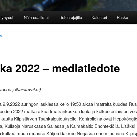
lyhyesti
Näin osallistut
Tietoa ajajille
Kalenteri
Ruska
a
ka 2022 – mediatiedote
vapaa julkaistavaksi)
a 9.9.2022 auringon laskiessa kello 19:50 alkaa Imatralta kuudes Ru
Vuoden 2022 matka alkaa Imatrankosken luota ja kulkee erilaisten ve
 kautta Kilpisjärven Tsahkalputoukselle. Kontrolleina ovat Hepoköngä
a, Kullaoja Naruskassa Sallassa ja Kalmakaltio Enontekiöllä. Lisäksi
tä kulkee muun muassa Kåfjorddaleniin Norjassa ennen nousua Kilpisj