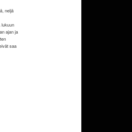
, neljä
a lukuun
an ajan ja
uten
 eivät saa