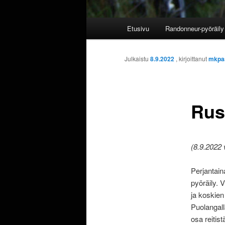
Päävalikko
Etusivu
Randonneur-pyöräily 
Julkaistu
8.9.2022
, kirjoittanut
mkpa
Rus
(8.9.2022 
Perjantain
pyöräily. 
ja koskien
Puolangall
osa reitis