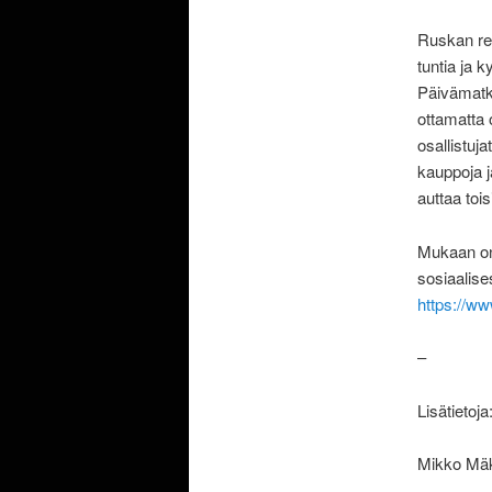
Ruskan rei
tuntia ja 
Päivämatka
ottamatta 
osallistuja
kauppoja ja
auttaa toi
Mukaan on 
sosiaalise
https://ww
–
Lisätietoja
Mikko Mäk