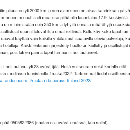
tin pituus on yli 2000 km ja sen ajamiseen on aikaa kahdeksan päivää
kymmenen minuuttia eli maalissa pitää olla lauantaina 17.9. keskiyöllä.
 on minimissään noin 250 km ja lyhyitä ennalta määrättyjä osuuksi
osallistujat suunnittelevat itse omat reittinsä. Kello käy koko tapahtum
t saavat käyttää vain kaikille yhtäläisesti saatavilla olevia palveluja, k
 hotelleja. Kaikki erikseen järjestetty huolto on kielletty ja osallistujat
siaan, pois lukien parina tapahtumaan ilmoittautuneet.
ilmoittautunut yli 28 pyöräilijää. Heitä voi seurata sekä kartalla että
ssa mediassa tunnisteella #ruska2022. Tarkemmat tiedot osoitteessa
w.randonneurs.fi/ruska-ride-across-finland-2022/
:
ipää 0505822386 (saatan olla pyöräilemässä, kun soitat)