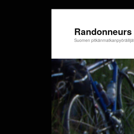
Siirry
sisältöön
Randonneurs 
Suomen pitkänmatkanpyöräilijä